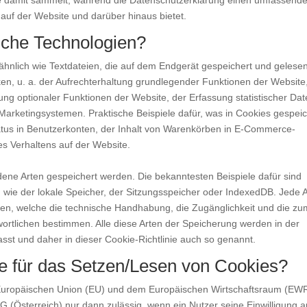
e damit sammelt, während die Datenschutzerklärung einen umfassend
 auf der Website und darüber hinaus bietet.
iche Technologien?
 ähnlich wie Textdateien, die auf dem Endgerät gespeichert und gelese
n, u. a. der Aufrechterhaltung grundlegender Funktionen der Website
lung optionaler Funktionen der Website, der Erfassung statistischer Da
Marketingsystemen. Praktische Beispiele dafür, was in Cookies gespeic
atus in Benutzerkonten, der Inhalt von Warenkörben in E-Commerce-
es Verhaltens auf der Website.
dene Arten gespeichert werden. Die bekanntesten Beispiele dafür sind
ie der lokale Speicher, der Sitzungsspeicher oder IndexedDB. Jede A
ten, welche die technische Handhabung, die Zugänglichkeit und die zu
twortlichen bestimmen. Alle diese Arten der Speicherung werden in der
st und daher in dieser Cookie-Richtlinie auch so genannt.
e für das Setzen/Lesen von Cookies?
r Europäischen Union (EU) und dem Europäischen Wirtschaftsraum (EW
Österreich) nur dann zulässig, wenn ein Nutzer seine Einwilligung a