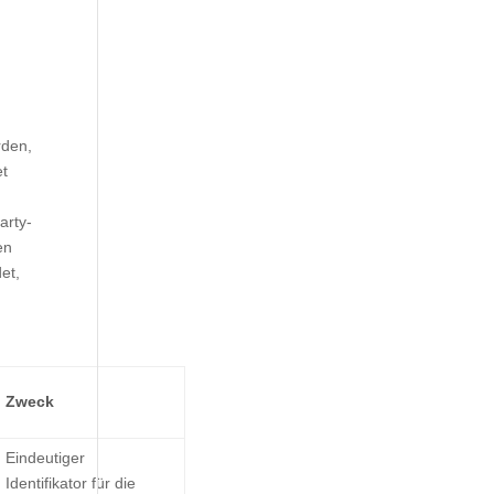
rden,
et
arty-
en
et,
Zweck
Eindeutiger
Identifikator für die