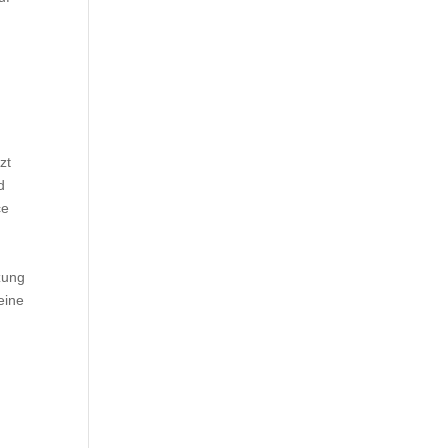
zt
d
ce
zung
eine