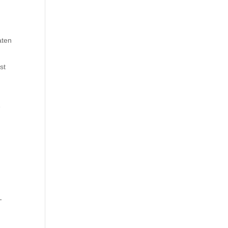
aten
st
e
-