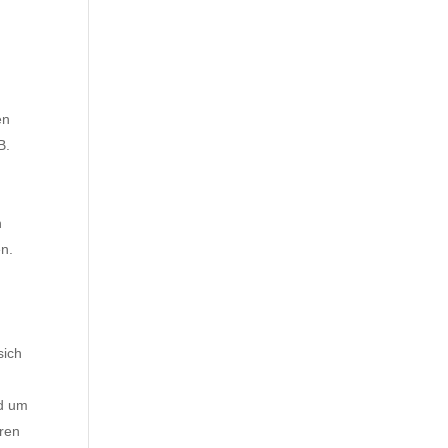
en
B.
n
en.
sich
nd um
ören